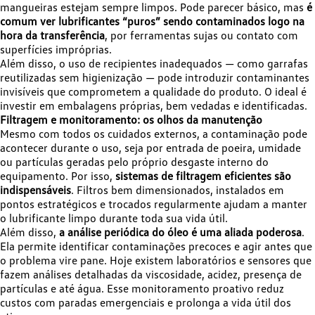
mangueiras estejam sempre limpos. Pode parecer básico, mas
é
comum ver lubrificantes “puros” sendo contaminados logo na
hora da transferência
, por ferramentas sujas ou contato com
superfícies impróprias.
Além disso, o uso de recipientes inadequados — como garrafas
reutilizadas sem higienização — pode introduzir contaminantes
invisíveis que comprometem a qualidade do produto. O ideal é
investir em embalagens próprias, bem vedadas e identificadas.
Filtragem e monitoramento: os olhos da manutenção
Mesmo com todos os cuidados externos, a contaminação pode
acontecer durante o uso, seja por entrada de poeira, umidade
ou partículas geradas pelo próprio desgaste interno do
equipamento. Por isso,
sistemas de filtragem eficientes são
indispensáveis
. Filtros bem dimensionados, instalados em
pontos estratégicos e trocados regularmente ajudam a manter
o lubrificante limpo durante toda sua vida útil.
Além disso,
a análise periódica do óleo é uma aliada poderosa
.
Ela permite identificar contaminações precoces e agir antes que
o problema vire pane. Hoje existem laboratórios e sensores que
fazem análises detalhadas da viscosidade, acidez, presença de
partículas e até água. Esse monitoramento proativo reduz
custos com paradas emergenciais e prolonga a vida útil dos