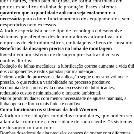
lubrificantes, como óleo ou graxa, de forma controlada em
pontos específicos da linha de produção. Esses sistemas
garantem que a quantidade aplicada seja exatamente a
necessária
para o bom funcionamento dos equipamentos, sem
desperdícios nem excessos.
A Jock é especialista nesse tipo de tecnologia e desenvolve
sistemas que atendem desde montadoras automotivas até
empresas de eletrodomésticos, embalagens e bens de consumo.
Benefícios da dosagem precisa na linha de montagem
Investir em um sistema de dosagem precisa traz diversos
ganhos diretos:
Redução de falhas mecânicas: a lubrificação correta aumenta a vida útil
dos componentes e reduz paradas por manutenção.
Padronização do processo: cada aplicação segue o mesmo volume e
pressão, o que reduz a variabilidade no processo produtivo.
Economia de insumos: evita o uso excessivo de lubrificantes,
reduzindo custos e minimizando o impacto ambiental.
Maior produtividade: com menor necessidade de ajustes manuais, a
linha opera de forma mais fluida e confiável.
Como funcionam os sistemas da Jock Woerner
A Jock oferece soluções completas e modulares, que podem ser
adaptadas conforme a necessidade de cada cliente. Os sistemas
de dosagem contam com:
Bombas dosadoras de alta precisão, capazes de operar com diferentes