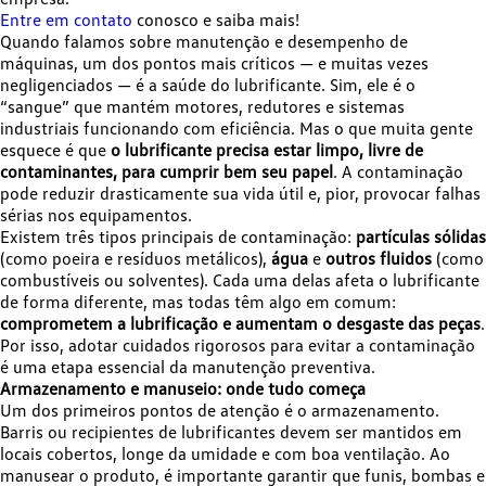
Entre em contato
conosco e saiba mais!
Quando falamos sobre manutenção e desempenho de
máquinas, um dos pontos mais críticos — e muitas vezes
negligenciados — é a saúde do lubrificante. Sim, ele é o
“sangue” que mantém motores, redutores e sistemas
industriais funcionando com eficiência. Mas o que muita gente
esquece é que
o lubrificante precisa estar limpo, livre de
contaminantes, para cumprir bem seu papel
. A contaminação
pode reduzir drasticamente sua vida útil e, pior, provocar falhas
sérias nos equipamentos.
Existem três tipos principais de contaminação:
partículas sólidas
(como poeira e resíduos metálicos),
água
e
outros fluidos
(como
combustíveis ou solventes). Cada uma delas afeta o lubrificante
de forma diferente, mas todas têm algo em comum:
comprometem a lubrificação e aumentam o desgaste das peças
.
Por isso, adotar cuidados rigorosos para evitar a contaminação
é uma etapa essencial da manutenção preventiva.
Armazenamento e manuseio: onde tudo começa
Um dos primeiros pontos de atenção é o armazenamento.
Barris ou recipientes de lubrificantes devem ser mantidos em
locais cobertos, longe da umidade e com boa ventilação. Ao
manusear o produto, é importante garantir que funis, bombas e