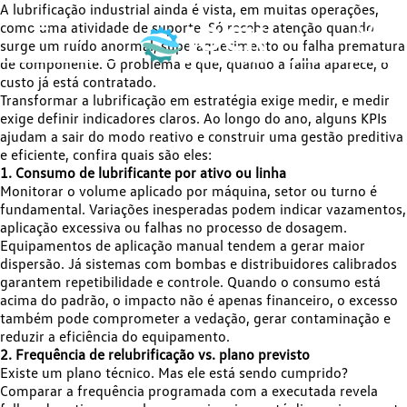
A lubrificação industrial ainda é vista, em muitas operações,
como uma atividade de suporte. Só recebe atenção quando
surge um ruído anormal, superaquecimento ou falha prematura
de componente. O problema é que, quando a falha aparece, o
custo já está contratado.
Transformar a lubrificação em estratégia exige medir, e medir
exige definir indicadores claros. Ao longo do ano, alguns KPIs
ajudam a sair do modo reativo e construir uma gestão preditiva
e eficiente, confira quais são eles:
1. Consumo de lubrificante por ativo ou linha
Monitorar o volume aplicado por máquina, setor ou turno é
fundamental. Variações inesperadas podem indicar vazamentos,
aplicação excessiva ou falhas no processo de dosagem.
Equipamentos de aplicação manual tendem a gerar maior
dispersão. Já sistemas com bombas e distribuidores calibrados
garantem repetibilidade e controle. Quando o consumo está
acima do padrão, o impacto não é apenas financeiro, o excesso
também pode comprometer a vedação, gerar contaminação e
reduzir a eficiência do equipamento.
2. Frequência de relubrificação vs. plano previsto
Existe um plano técnico. Mas ele está sendo cumprido?
Comparar a frequência programada com a executada revela