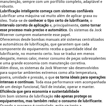
manutenção, sempre com um portfólio completo, adaptável e
robusto.
Lubrificação inteligente começa com sistemas confiáveis
Lubrificar uma máquina vai muito além de aplicar graxa ou
óleo. Trata-se de
conhecer o tipo certo de lubrificante
, o
intervalo correto de aplicação
e, principalmente,
como tornar
esse processo mais preciso e automático
. Os sistemas da Jock
Woerner cumprem exatamente esse papel.
Oferecemos desde bombas manuais até sistemas centralizados
e automáticos de lubrificação, que garantem que cada
componente do equipamento receba a quantidade ideal de
lubrificante, no momento certo. Isso se traduz em menos
desgaste, menos calor, menor consumo de peças sobressalentes
e uma grande economia com manutenção corretiva.
Além disso, os sistemas da Jock Woerner são desenvolvidos
para suportar ambientes extremos como alta temperatura,
poeira, umidade e pressão, o que
os torna ideais para operações
intensas e contínuas
. Toda essa performance vem acompanhada
de um design funcional, fácil de instalar, operar e manter.
Eficiência que gera economia e sustentabilidade
Um bom sistema de lubrificação
não apenas protege os
equipamentos, mas também reduz o consumo de lubrificante
.
Quando o processo é controlado, evita-se tanto a