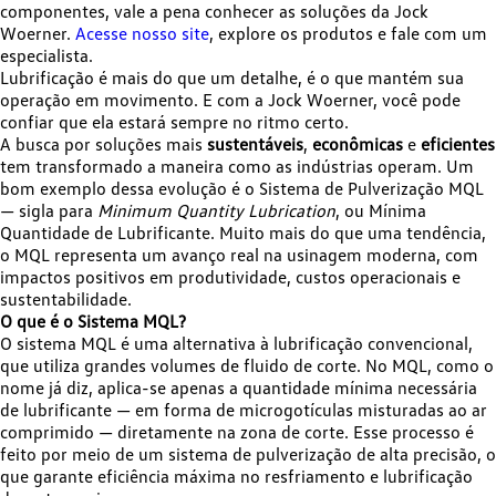
componentes, vale a pena conhecer as soluções da Jock
Woerner.
Acesse nosso site
, explore os produtos e fale com um
especialista.
Lubrificação é mais do que um detalhe, é o que mantém sua
operação em movimento. E com a Jock Woerner, você pode
confiar que ela estará sempre no ritmo certo.
A busca por soluções mais
sustentáveis
,
econômicas
e
eficientes
tem transformado a maneira como as indústrias operam. Um
bom exemplo dessa evolução é o Sistema de Pulverização MQL
— sigla para
Minimum Quantity Lubrication
, ou Mínima
Quantidade de Lubrificante. Muito mais do que uma tendência,
o MQL representa um avanço real na usinagem moderna, com
impactos positivos em produtividade, custos operacionais e
sustentabilidade.
O que é o Sistema MQL?
O sistema MQL é uma alternativa à lubrificação convencional,
que utiliza grandes volumes de fluido de corte. No MQL, como o
nome já diz, aplica-se apenas a quantidade mínima necessária
de lubrificante — em forma de microgotículas misturadas ao ar
comprimido — diretamente na zona de corte. Esse processo é
feito por meio de um sistema de pulverização de alta precisão, o
que garante eficiência máxima no resfriamento e lubrificação