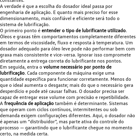
constantes.
A verdade é que a escolha do dosador ideal passa por
engenharia de aplicação. E quanto mais preciso for esse
dimensionamento, mais confiável e eficiente será todo o
sistema de lubrificação.
O primeiro ponto é
entender o tipo de lubrificante utilizado
.
Óleos e graxas têm comportamentos completamente diferentes
em termos de viscosidade, fluxo e resposta à temperatura. Um
dosador adequado para óleo leve pode não performar bem com
graxa mais consistente e vice-versa. Ignorar isso compromete
diretamente a entrega correta do lubrificante nos pontos.
Em seguida, entra o
volume necessário por ponto de
lubrificação
. Cada componente da máquina exige uma
quantidade específica para funcionar corretamente. Menos do
que o ideal aumenta o desgaste; mais do que o necessário gera
desperdício e pode até causar falhas. O dosador precisa ser
capaz de entregar esse volume com precisão e repetibilidade.
A
frequência de aplicação
também é determinante. Sistemas
que operam com ciclos contínuos, intermitentes ou sob
demanda exigem configurações diferentes. Aqui, o dosador não
é apenas um “distribuidor”, mas parte ativa do controle do
processo — garantindo que o lubrificante chegue no momento
certo, na medida certa.