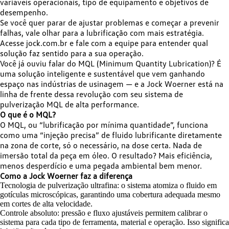
variáveis operacionais, tipo de equipamento e objetivos de
desempenho.
Se você quer parar de ajustar problemas e começar a prevenir
falhas, vale olhar para a lubrificação com mais estratégia.
Acesse jock.com.br e fale com a equipe para entender qual
solução faz sentido para a sua operação.
Você já ouviu falar do MQL (Minimum Quantity Lubrication)? É
uma solução inteligente e sustentável que vem ganhando
espaço nas indústrias de usinagem — e a Jock Woerner está na
linha de frente dessa revolução com seu sistema de
pulverização MQL de alta performance.
O que é o MQL?
O MQL, ou “lubrificação por mínima quantidade”, funciona
como uma “injeção precisa” de fluido lubrificante diretamente
na zona de corte, só o necessário, na dose certa. Nada de
imersão total da peça em óleo. O resultado? Mais eficiência,
menos desperdício e uma pegada ambiental bem menor.
Como a Jock Woerner faz a diferença
Tecnologia de pulverização ultrafina: o sistema atomiza o fluido em
gotículas microscópicas, garantindo uma cobertura adequada mesmo
em cortes de alta velocidade.
Controle absoluto: pressão e fluxo ajustáveis permitem calibrar o
sistema para cada tipo de ferramenta, material e operação. Isso significa