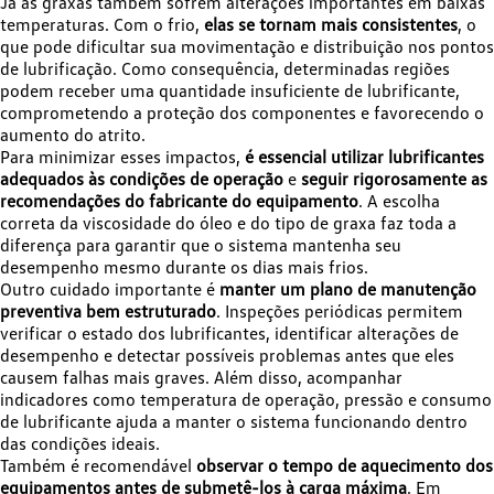
Já as graxas também sofrem alterações importantes em baixas
temperaturas. Com o frio,
elas se tornam mais consistentes
, o
que pode dificultar sua movimentação e distribuição nos pontos
de lubrificação. Como consequência, determinadas regiões
podem receber uma quantidade insuficiente de lubrificante,
comprometendo a proteção dos componentes e favorecendo o
aumento do atrito.
Para minimizar esses impactos,
é essencial utilizar lubrificantes
adequados às condições de operação
e
seguir rigorosamente as
recomendações do fabricante do equipamento
. A escolha
correta da viscosidade do óleo e do tipo de graxa faz toda a
diferença para garantir que o sistema mantenha seu
desempenho mesmo durante os dias mais frios.
Outro cuidado importante é
manter um plano de manutenção
preventiva bem estruturado
. Inspeções periódicas permitem
verificar o estado dos lubrificantes, identificar alterações de
desempenho e detectar possíveis problemas antes que eles
causem falhas mais graves. Além disso, acompanhar
indicadores como temperatura de operação, pressão e consumo
de lubrificante ajuda a manter o sistema funcionando dentro
das condições ideais.
Também é recomendável
observar o tempo de aquecimento dos
equipamentos antes de submetê-los à carga máxima
. Em