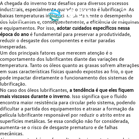
A chegada do inverno traz desafios para diversos processos
industriais, especialmente quando o assunto é lubrificação. As
baixas temperaturas influenciam diretamente o desempenho
dos lubrificantes e, consequentemente, a eficiência de máquinas
e equipamentos. Por isso,
adotar cuidados específicos nessa
época do ano
é fundamental para preservar a produtividade,
reduzir o desgaste dos componentes e evitar paradas
inesperadas.
Um dos principais fatores que merecem atenção é o
comportamento dos lubrificantes diante das variações de
temperatura. Tanto os óleos quanto as graxas sofrem alterações
em suas características físicas quando expostos ao frio, o que
pode impactar diretamente o funcionamento dos sistemas de
lubrificação.
No caso dos óleos lubrificantes,
a tendência é que eles fiquem
mais viscosos durante o inverno
. Isso significa que o fluido
encontra maior resistência para circular pelo sistema, podendo
dificultar a partida dos equipamentos e atrasar a formação da
película lubrificante responsável por reduzir o atrito entre as
superfícies metálicas. Se essa condição não for considerada,
aumenta-se o risco de desgaste prematuro e de falhas
mecânicas.