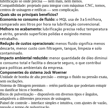
lubrificação só onde precisa — nem mais, nem menos.
Compatibilidade: projetado para integrar com máquinas CNC, tornos,
centros de usinagem e retíficas — sem complicação.
Quais são os principais benefícios?
Economia no consumo de fluido:
o MQL usa de 3 a 5 ml/hora,
comparado aos litros por hora na lubrificação convencional.
Melhora no acabamento:
lubrificação precisa reduz temperatura
e atrito, gerando superfícies polidas e exigindo menos
retrabalho.
Redução de custos operacionais:
menos fluido significa menos
descarte, menor custo com filtragem, tanque, limpeza e solo
contaminado.
Impacto ambiental reduzido:
menor quantidade de óleo diminui
o consumo total e facilita o descarte seguro, o que contribui
para políticas ambientais da empresa.
Componentes do sistema Jock Woerner
Unidade de bomba de alta precisão – entrega o fluido na pressão exata,
sem oscilações.
Sistema de filtragem premium – retém partículas que poderiam entupir
ou danificar bicos e bombas.
Bicos de pulverização – disponíveis em diversos tipos e ângulos,
adaptáveis a diferentes processos de usinagem.
Painel de controle – interface simples e intuitiva, com ajustes de vazão,
pressão e tempo de pulverização.